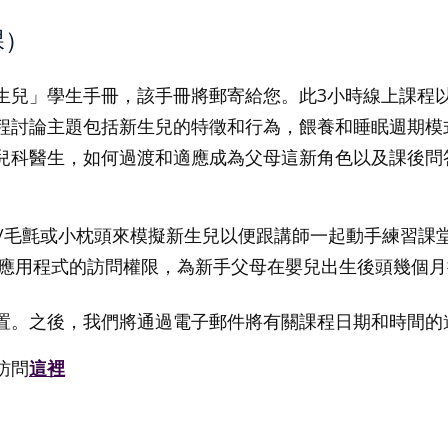
課）
生兒」學生手冊，該手冊將郵寄給您。此3小時線上課程
程討論主題包括新生兒的特徵和行為，餵養和睡眠週期模
兒科醫生，如何過渡和適應成為父母這新角色以及課後問
/毛氈或小枕頭來模擬新生兒以便跟講師一起動手練習課
應用程式的訪問權限，為新手父母在嬰兒出生後頭幾個月
置。之後，我們將通過電子郵件將有關課程日期和時間的
訪問
這裡