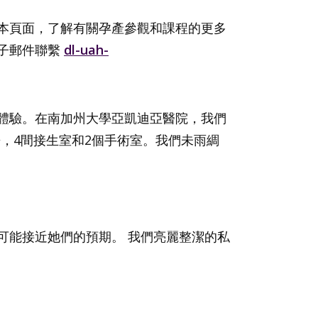
本頁面，了解有關孕產參觀和課程的更多
子郵件聯繫
dl-uah-
體驗。在南加州大學亞凱迪亞醫院，我們
，4間接生室和2個手術室。我們未雨綢
可能接近她們的預期。 我們亮麗整潔的私