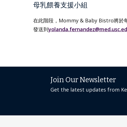
母乳餵養支援小組
在此階段，Mommy & Baby Bistr
發送到
yolanda.fernandez@med.usc.e
Join Our Newsletter
Get the latest updates from K