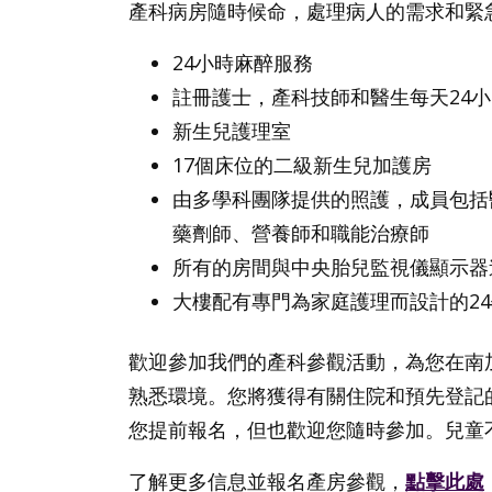
產科病房隨時候命，處理病人的需求和緊
24小時麻醉服務
註冊護士，產科技師和醫生每天24
新生兒護理室
17個床位的二級新生兒加護房
由多學科團隊提供的照護，成員包括
藥劑師、營養師和職能治療師
所有的房間與中央胎兒監視儀顯示器
大樓配有專門為家庭護理而設計的24
歡迎參加我們的產科參觀活動，為您在南
熟悉環境。您將獲得有關住院和預先登記
您提前報名，但也歡迎您隨時參加。兒童
了解更多信息並報名產房參觀，
點擊此處