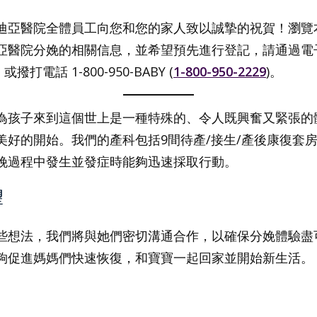
迪亞醫院全體員工向您和您的家人致以誠摯的祝賀！瀏覽
亞醫院分娩的相關信息，並希望預先進行登記，請通過電
或撥打電話 1-800-950-BABY (
1-800-950-2229
)。
為孩子來到這個世上是一種特殊的、令人既興奮又緊張的
好的開始。我們的產科包括9間待產/接生/產後康復套房
娩過程中發生並發症時能夠迅速採取行動。
望
些想法，我們將與她們密切溝通合作，以確保分娩體驗盡
夠促進媽媽們快速恢復，和寶寶一起回家並開始新生活。