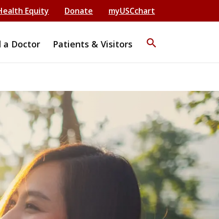
Health Equity
Donate
myUSCchart
search
d a Doctor
Patients & Visitors