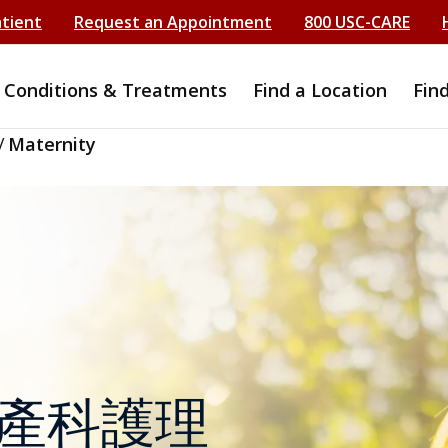
atient
Request an Appointment
800 USC-CARE
Conditions & Treatments
Find a Location
Fin
/
Maternity
產科護理