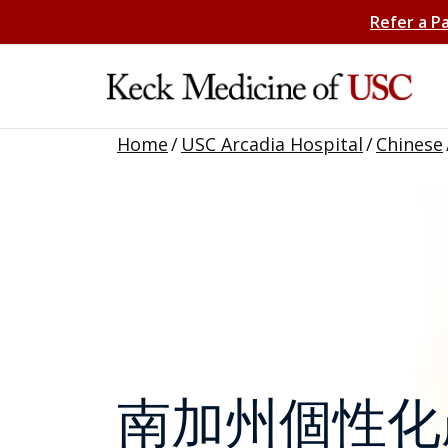
Refer a P
Home
/
USC Arcadia Hospital
/
Chinese
南加州個性化