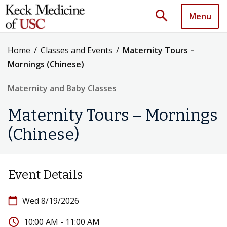
search
Menu
Home
/
Classes and Events
/
Maternity Tours –
Mornings (Chinese)
Maternity and Baby Classes
Maternity Tours – Mornings
(Chinese)
Event Details
calendar_today
Wed 8/19/2026
access_time
10:00 AM - 11:00 AM