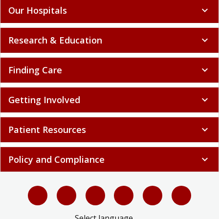
Our Hospitals
expand_more
Research & Education
expand_more
Finding Care
expand_more
Getting Involved
expand_more
Patient Resources
expand_more
Policy and Compliance
expand_more
Select language