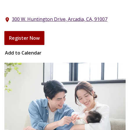
300 W. Huntington Drive, Arcadia, CA, 91007
location_on
Register Now
Add to Calendar